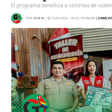
El programa beneficia a víctimas de violen
POR
JOSÉ M.
|
16/06/2026 - 18:53 |
PUCALLPA
| (1604) V