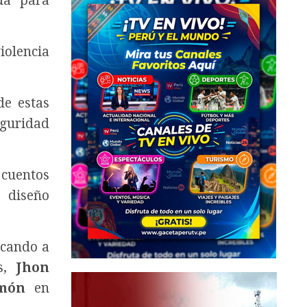
da para
iolencia
de estas
eguridad
 cuentos
 diseño
acando a
s,
Jhon
imón
en