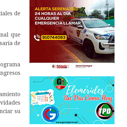
iales de
onal que
isaría de
programa
ingresos
ñamiento
ividades
nciar su