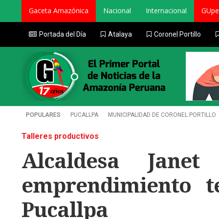
Gaceta Amazónica
Nacional
Internacional
GUpe
Portada del Día
Atalaya
Coronel Portillo
POPULARES
PUCALLPA
MUNICIPALIDAD DE CORONEL PORTILLO
Talleres productivos
Alcaldesa Janet
emprendimiento t
Pucallpa