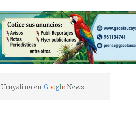
a Ucayalina en
G
o
o
g
l
e
News