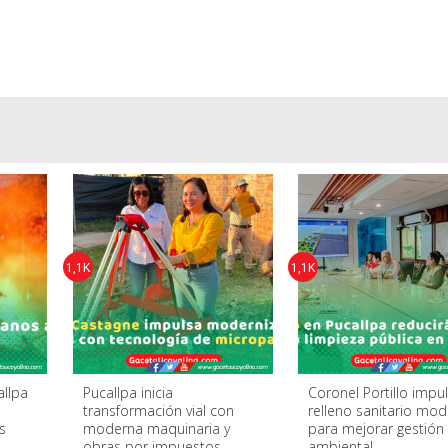
1,1K
1,1K
allpa
Pucallpa inicia
Coronel Portillo impu
n
transformación vial con
relleno sanitario mo
s
moderna maquinaria y
para mejorar gestión
obras por impuestos
ambiental