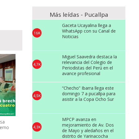
Más leídas - Pucallpa
Gaceta Ucayalina llega a
WhatsApp con su Canal de
16K
Noticias
Miguel Saavedra destaca la
relevancia del Colegio de
4,7K
Periodistas del Perú en el
avance profesional
“Checho” Ibarra llega este
domingo 7 a pucallpa para
4,5K
asistir a la Copa Ocho Sur
MPCP avanza en
lsa
mejoramiento de Av. Dos
derno
4,3K
de Mayo y aledaños en el
distrito de Yarinacocha