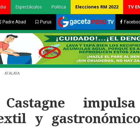
dia
Espectáculos
Politica
Elecciones RM 2022
TV E
Padre Abad
Purus
Facebo
ATALAYA
 Castagne impuls
extil y gastronómic