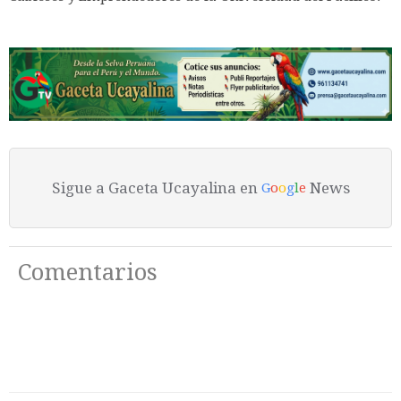
Sigue a Gaceta Ucayalina en
News
G
o
o
g
l
e
Comentarios