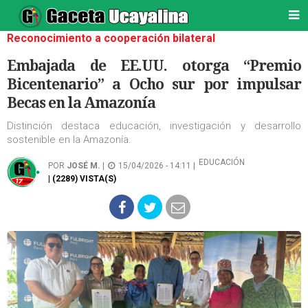
Reconocimiento a cooperación bilateral
Embajada de EE.UU. otorga “Premio
Bicentenario” a Ocho sur por impulsar
Becas en la Amazonía
Distinción destaca educación, investigación y desarrollo
sostenible en la Amazonía.
EDUCACIÓN
POR
JOSÉ M.
|
15/04/2026 - 14:11 |
| (2289) VISTA(S)