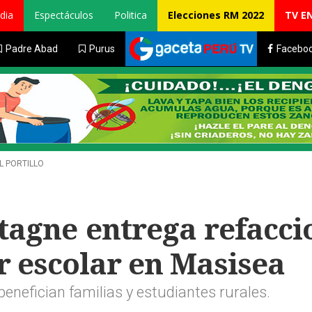
dia
Espectáculos
Politica
Elecciones RM 2022
TV E
Padre Abad
Purus
Facebo
L PORTILLO
tagne entrega refacci
r escolar en Masisea
nefician familias y estudiantes rurales.