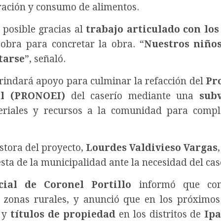
ración y consumo de alimentos.
 posible gracias al
trabajo articulado con los
obra para concretar la obra. “
Nuestros niño
tarse
”, señaló.
rindará apoyo para culminar la refacción del
Pr
al (PRONOEI)
del caserío mediante una
sub
eriales y recursos a la comunidad para compl
estora del proyecto,
Lourdes Valdivieso Vargas
ta de la municipalidad ante la necesidad del cas
cial de Coronel Portillo
informó que con
n zonas rurales, y anunció que en los próximos
s y
títulos de propiedad
en los distritos de
Ipa