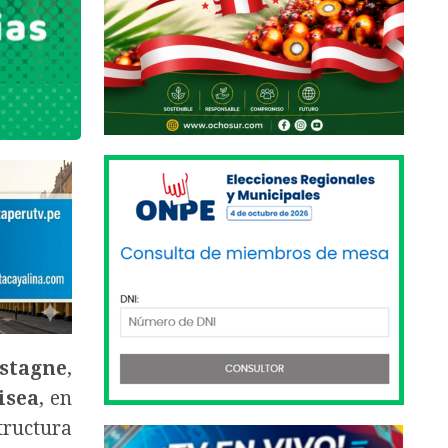
astagne
,
isea
, en
tructura