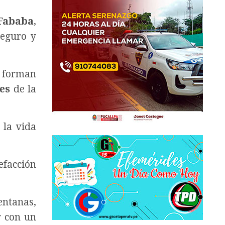
Fababa
,
seguro y
s forman
es
de la
 la vida
efacción
entanas,
r con un