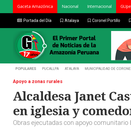
Gaceta Amazónica
Nacional
Internacional
GUpe
Portada del Día
Atalaya
Coronel Portillo
POPULARES
PUCALLPA
ATALAYA
MUNICIPALIDAD DE CORONE
Apoyo a zonas rurales
Alcaldesa Janet Cas
en iglesia y comedo
Obras ejecutadas con apoyo comunitario be