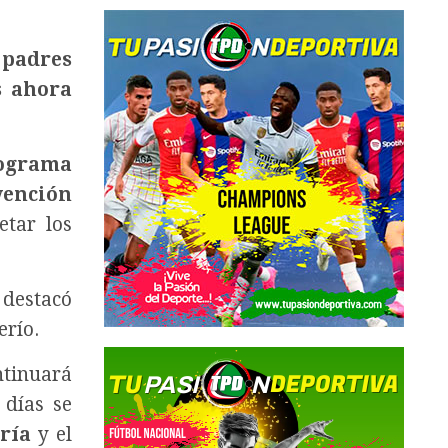
 padres
s ahora
ograma
vención
etar los
, destacó
erío.
tinuará
 días se
ría
y el