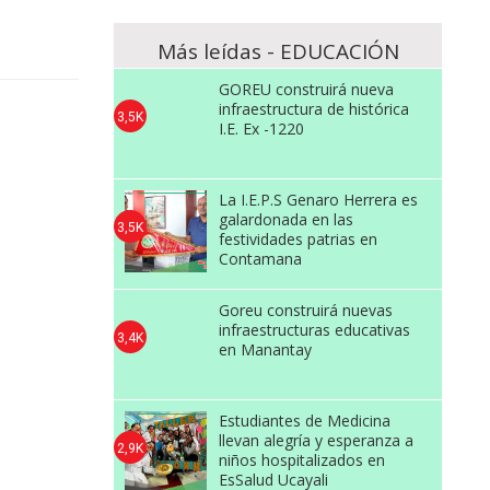
Más leídas - EDUCACIÓN
GOREU construirá nueva
infraestructura de histórica
3,5K
I.E. Ex -1220
La I.E.P.S Genaro Herrera es
galardonada en las
3,5K
festividades patrias en
Contamana
Goreu construirá nuevas
infraestructuras educativas
3,4K
en Manantay
Estudiantes de Medicina
llevan alegría y esperanza a
2,9K
niños hospitalizados en
EsSalud Ucayali