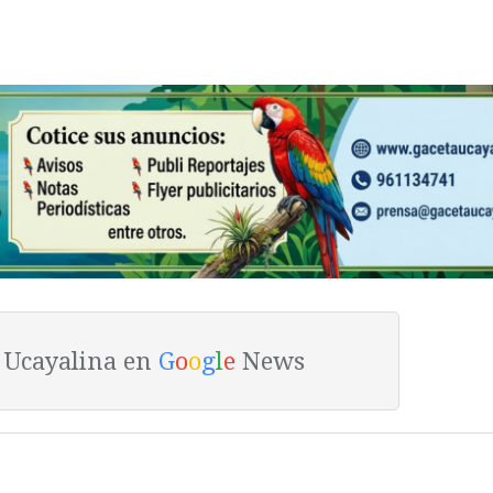
a Ucayalina en
G
o
o
g
l
e
News