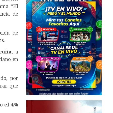
grama
“El
ncia de
ación de
as.
cuña
, a
adano en
ido, por
erar que
lo
el 4%