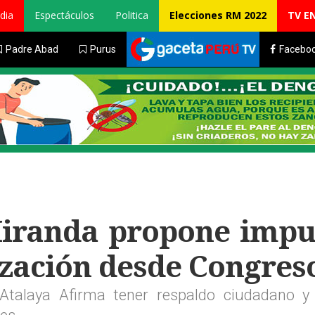
dia
Espectáculos
Politica
Elecciones RM 2022
TV E
Padre Abad
Purus
Facebo
iranda propone impu
lización desde Congres
Atalaya Afirma tener respaldo ciudadano y