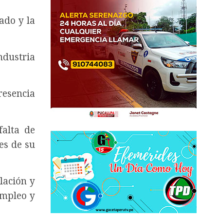
ado y la
ndustria
resencia
falta de
es de su
lación y
empleo y