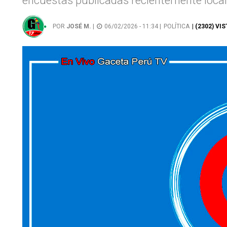
encuestas publicadas recientemente local
POR
JOSÉ M.
|
06/02/2026 - 11:34 |
POLÍTICA
| (2302) VI