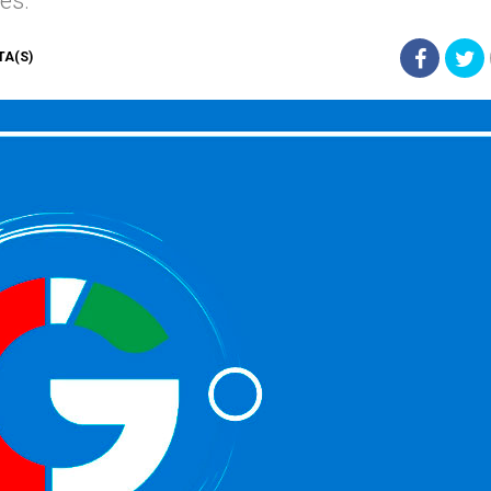
es.
STA(S)