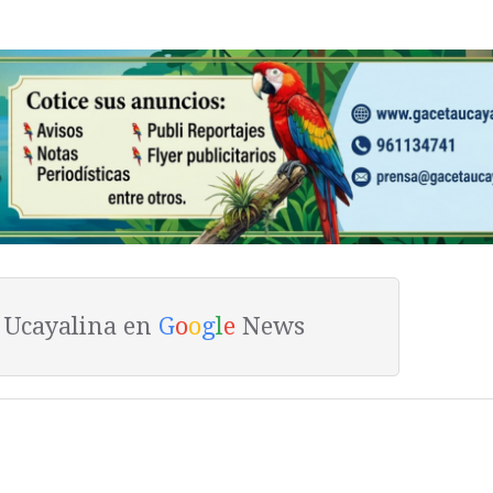
a Ucayalina en
G
o
o
g
l
e
News