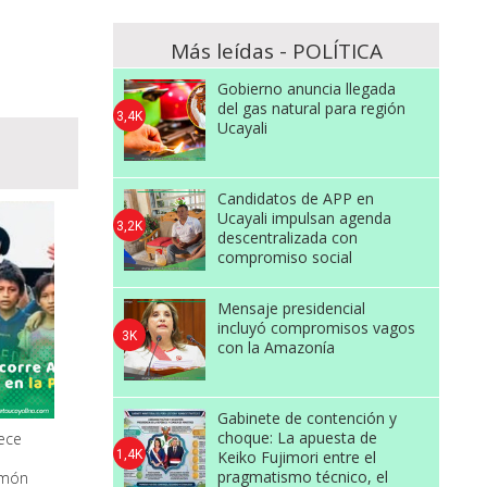
Más leídas - POLÍTICA
Gobierno anuncia llegada
del gas natural para región
3,4K
Ucayali
Candidatos de APP en
Ucayali impulsan agenda
3,2K
descentralizada con
compromiso social
Mensaje presidencial
incluyó compromisos vagos
3K
con la Amazonía
Gabinete de contención y
choque: La apuesta de
ece
1,4K
Keiko Fujimori entre el
pragmatismo técnico, el
amón