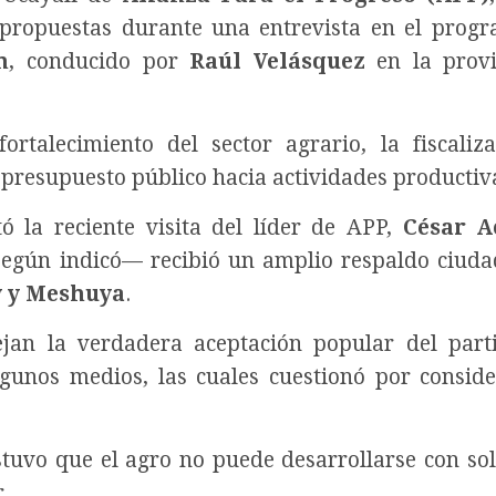
s propuestas durante una entrevista en el pro
n
, conducido por
Raúl Velásquez
en la provi
rtalecimiento del sector agrario, la fiscaliz
l presupuesto público hacia actividades productiv
ó la reciente visita del líder de APP,
César A
—según indicó— recibió un amplio respaldo ciud
 y Meshuya
.
lejan la verdadera aceptación popular del part
gunos medios, las cuales cuestionó por consid
stuvo que el agro no puede desarrollarse con so
.