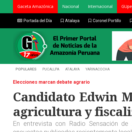
Gaceta Amazónica
Nacional
Internacional
GUpe
Portada del Día
Atalaya
Coronel Portillo
POPULARES
PUCALLPA
ATALAYA
YARINACOCHA
Elecciones marcan debate agrario
Candidato Edwin M
agricultura y fisca
En entrevista con Radio Sensación de 