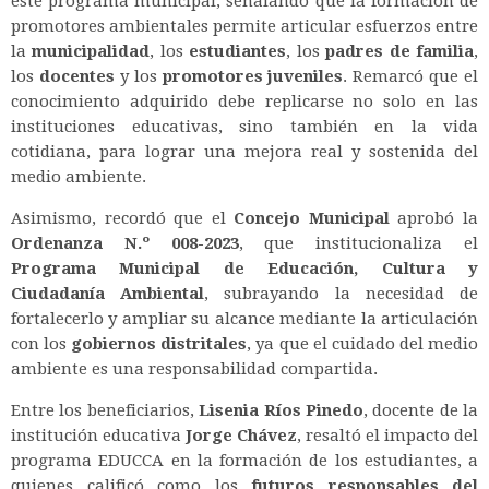
este programa municipal, señalando que la formación de
promotores ambientales permite articular esfuerzos entre
la
municipalidad
, los
estudiantes
, los
padres de familia
,
los
docentes
y los
promotores juveniles
. Remarcó que el
conocimiento adquirido debe replicarse no solo en las
instituciones educativas, sino también en la vida
cotidiana, para lograr una mejora real y sostenida del
medio ambiente.
Asimismo, recordó que el
Concejo Municipal
aprobó la
Ordenanza N.º 008-2023
, que institucionaliza el
Programa Municipal de Educación, Cultura y
Ciudadanía Ambiental
, subrayando la necesidad de
fortalecerlo y ampliar su alcance mediante la articulación
con los
gobiernos distritales
, ya que el cuidado del medio
ambiente es una responsabilidad compartida.
Entre los beneficiarios,
Lisenia Ríos Pinedo
, docente de la
institución educativa
Jorge Chávez
, resaltó el impacto del
programa EDUCCA en la formación de los estudiantes, a
quienes calificó como los
futuros responsables del