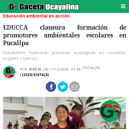
Educación ambiental en acción
EDUCCA clausura formación de
promotores ambientales escolares en
Pucallpa
Estudiantes replicarán prácticas ecológicas en escuelas,
hogares y barrios.
PUCALLPA
POR
JOSÉ M.
|
17/12/2025 - 09:44 |
| (2323) VISTA(S)