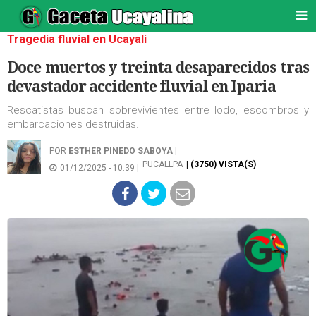
Tragedia fluvial en Ucayali
Doce muertos y treinta desaparecidos tras
devastador accidente fluvial en Iparia
Rescatistas buscan sobrevivientes entre lodo, escombros y
embarcaciones destruidas.
POR
ESTHER PINEDO SABOYA
|
PUCALLPA
| (3750) VISTA(S)
01/12/2025 - 10:39 |