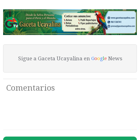
Sigue a Gaceta Ucayalina en
News
G
o
o
g
l
e
Comentarios