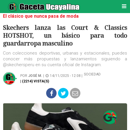
El clásico que nunca pasa de moda
Skechers lanza las Court & Classics
HOTSHOT, un básico para todo
guardarropa masculino
Con colecciones deportivas, urbanas y estacionales, puedes
conocer más propuestas y lanzamientos siguiendo a
@skechersperu en su cuenta oficial de Instagram.
SOCIEDAD
POR
JOSÉ M.
|
14/11/2025 - 12:08 |
| (2214) VISTA(S)