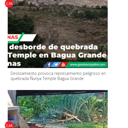
2,5K
Deslizamiento provoca represamiento peligroso en
quebrada Ñunya Temple Bagua Grande
2,6K