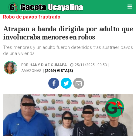
Robo de pavos frustrado
Atrapan a banda dirigida por adulto que
involucraba menores en robos
Tres menores y un adulto fueron detenidos tras sustraer pavos
de una vivienda
POR
HANY DIAZ CUMAPA
|
25/11/2025 - 09:53 |
AMAZONAS
| (2069) VISTA(S)