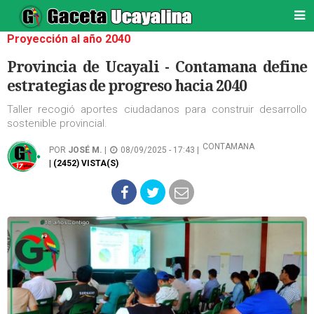
Proyección al año 2040
Provincia de Ucayali - Contamana define
estrategias de progreso hacia 2040
Taller recogió aportes ciudadanos para construir desarrollo
sostenible provincial.
CONTAMANA
POR
JOSÉ M.
|
08/09/2025 - 17:43 |
| (2452) VISTA(S)