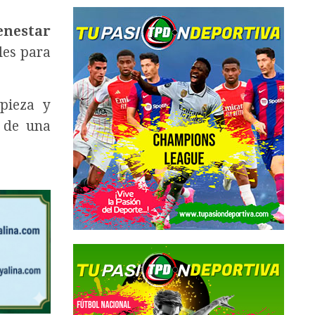
enestar
les para
pieza y
n de una