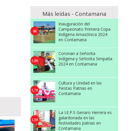
Más leídas - Contamana
Inauguración del
Campeonato Primera Copa
4K
Indígena Amazónica 2024
en Contamana
Coronan a Señorita
Indígena y Señorita Simpatía
3,8K
2024 en Contamana
Cultura y Unidad en las
Fiestas Patrias en
3,7K
Contamana
La I.E.P.S Genaro Herrera es
galardonada en las
3,5K
festividades patrias en
Contamana