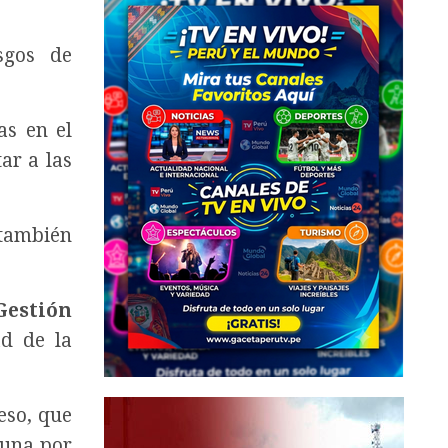
sgos de
s en el
ar a las
 también
Gestión
ad de la
eso, que
muna por