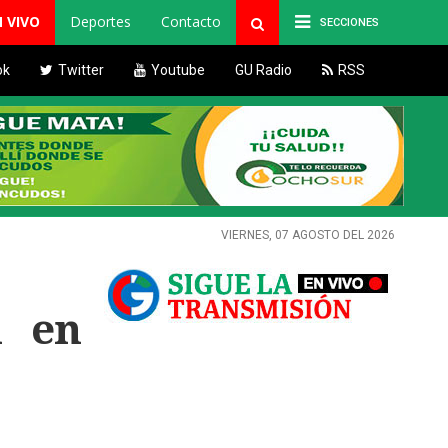
N VIVO
Deportes
Contacto
SECCIONES
ok
Twitter
Youtube
GU Radio
RSS
VIERNES, 07 AGOSTO DEL 2026
n en