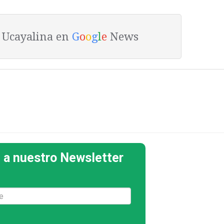
a Ucayalina en
G
o
o
g
l
e
News
 a nuestro Newsletter