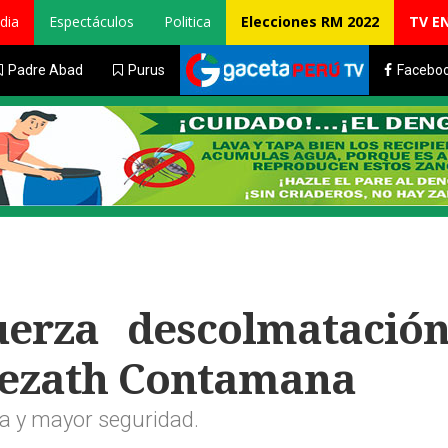
dia
Espectáculos
Politica
Elecciones RM 2022
TV E
Padre Abad
Purus
Facebo
uerza descolmatació
sezath Contamana
ua y mayor seguridad.