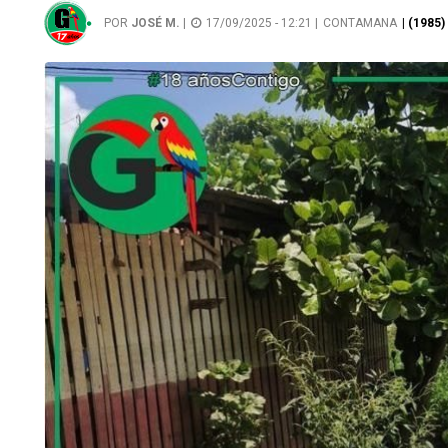
POR
JOSÉ M.
|
17/09/2025 - 12:21 |
CONTAMANA
| (1985