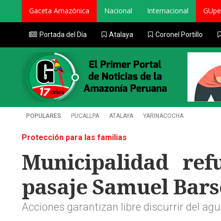
Gaceta Amazónica
Nacional
Internacional
GUpe
Portada del Día
Atalaya
Coronel Portillo
POPULARES
PUCALLPA
ATALAYA
YARINACOCHA
Protección para las familias
Municipalidad ref
pasaje Samuel Bar
Acciones garantizan libre discurrir del ag