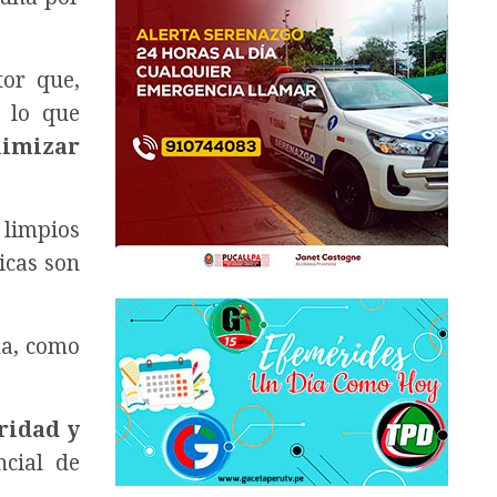
tor que,
, lo que
imizar
 limpios
icas son
na, como
ridad y
ncial de