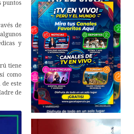
s puntos
ravés de
 algunos
édicas y
rú tiene
así como
 de este
Madre de