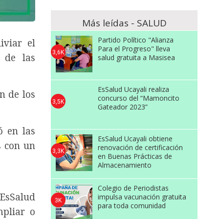
Más leídas - SALUD
Partido Político "Alianza
iviar el
Para el Progreso" lleva
3,6K
 de las
salud gratuita a Masisea
EsSalud Ucayali realiza
ón de los
concurso del “Mamoncito
3,5K
Gateador 2023”
ó en las
EsSalud Ucayali obtiene
s con un
renovación de certificación
3,3K
en Buenas Prácticas de
Almacenamiento
Colegio de Periodistas
 EsSalud
impulsa vacunación gratuita
3K
para toda comunidad
mpliar o