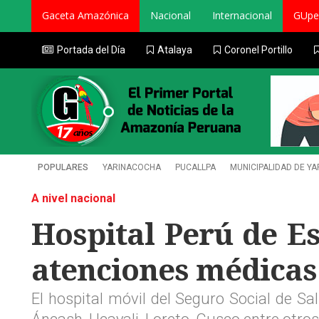
Gaceta Amazónica
Nacional
Internacional
GUpe
Portada del Día
Atalaya
Coronel Portillo
POPULARES
YARINACOCHA
PUCALLPA
MUNICIPALIDAD DE Y
A nivel nacional
Hospital Perú de E
atenciones médicas 
El hospital móvil del Seguro Social de Sa