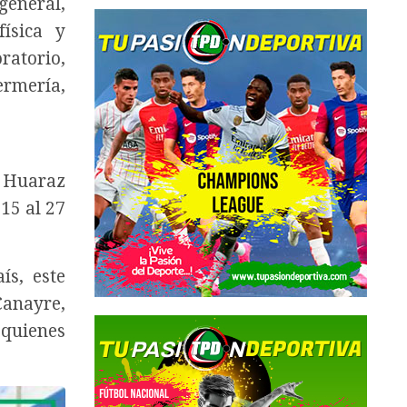
general,
física y
ratorio,
ermería,
n Huaraz
 15 al 27
ís, este
Canayre,
 quienes