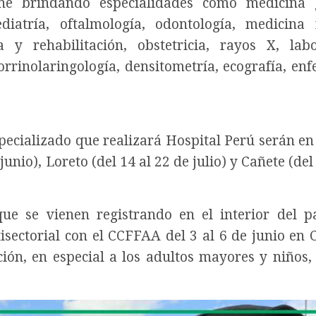
ene brindando especialidades como medicina 
diatría, oftalmología, odontología, medicina 
ca y rehabilitación, obstetricia, rayos X, labo
torrinolaringología, densitometría, ecografía, enf
ecializado que realizará Hospital Perú serán e
 junio), Loreto (del 14 al 22 de julio) y Cañete (del
e se vienen registrando en el interior del pa
isectorial con el CCFFAA del 3 al 6 de junio en 
ión, en especial a los adultos mayores y niños,