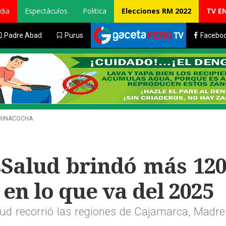
dia
Espectáculos
Politica
Elecciones RM 2022
TV E
Padre Abad
Purus
Facebo
ARINACOCHA
sSalud brindó más 120
en lo que va del 2025
lud recorrió las regiones de Cajamarca, Madre