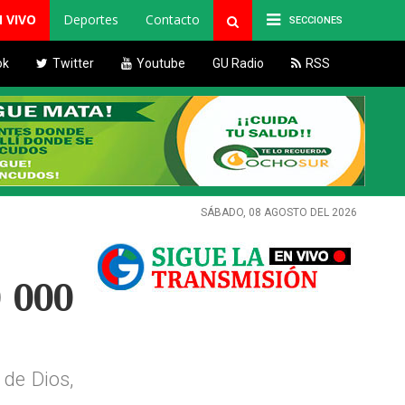
N VIVO
Deportes
Contacto
SECCIONES
ok
Twitter
Youtube
GU Radio
RSS
SÁBADO, 08 AGOSTO DEL 2026
 000
 de Dios,