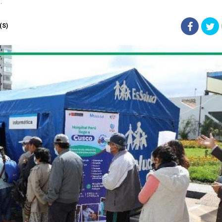
.
(S)