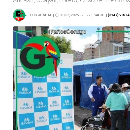
Áncash, Ucayali, Loreto, Cusco entre otros
POR
JOSÉ M.
|
01/06/2025 - 20:27 |
SALUD
| (3147) VISTA