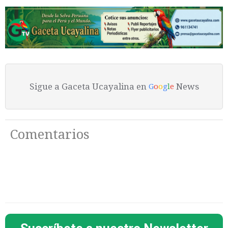
Sigue a Gaceta Ucayalina en
News
G
o
o
g
l
e
Comentarios