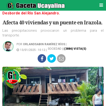
Desborde del Río San Alejandro.
Afecta 40 viviendas y un puente en Irazola.
Las precipitaciones provocaron un problema para el
transporte.
POR
ORLANDSABIN RAMÍREZ RÍOS
|
SOCIEDAD
| (3886) VISTA(S)
13/01/2025 - 10:12 |