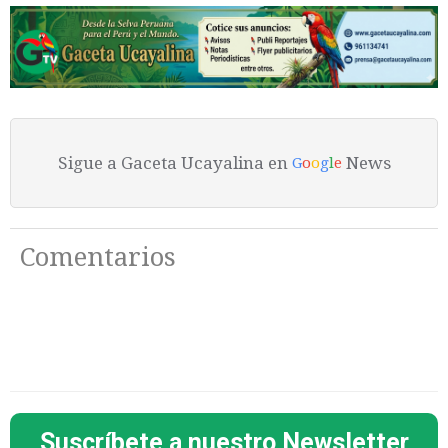
Sigue a Gaceta Ucayalina en
News
G
o
o
g
l
e
Comentarios
Suscríbete a nuestro Newsletter