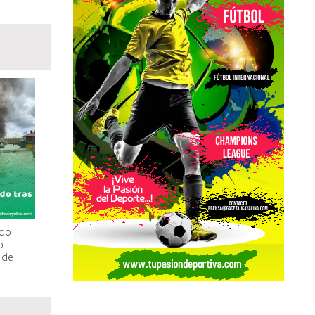
ado
o
 de