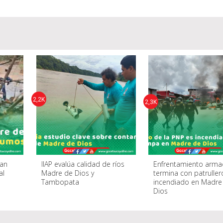
2,2K
2,3K
tan
IIAP evalúa calidad de ríos
Enfrentamiento arm
al
Madre de Dios y
termina con patruller
Tambopata
incendiado en Madre
Dios