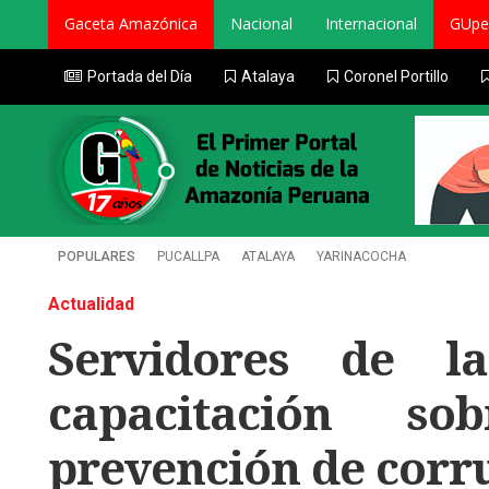
Gaceta Amazónica
Nacional
Internacional
GUpe
Portada del Día
Atalaya
Coronel Portillo
POPULARES
PUCALLPA
ATALAYA
YARINACOCHA
Actualidad
Servidores de l
capacitación s
prevención de corr