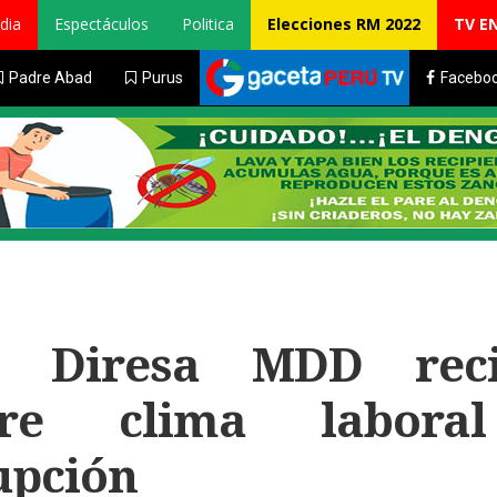
dia
Espectáculos
Politica
Elecciones RM 2022
TV E
Padre Abad
Purus
Facebo
a Diresa MDD rec
obre clima labora
upción