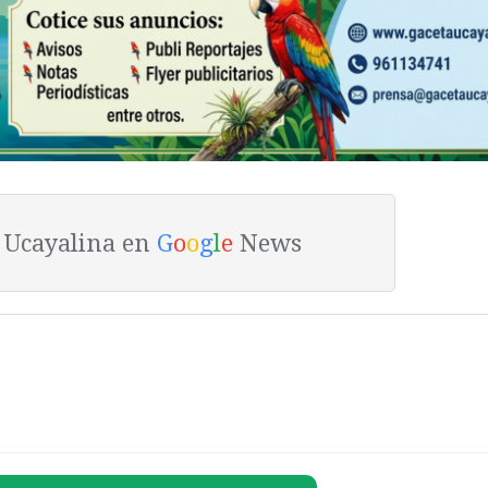
a Ucayalina en
G
o
o
g
l
e
News