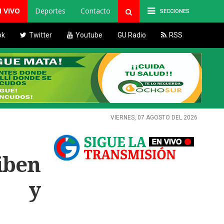
N VIVO
Deportes
Contacto
SECCIONES
ok
Twitter
Youtube
GU Radio
RSS
VIERNES, 07 AGOSTO DEL 2026
iben
l y