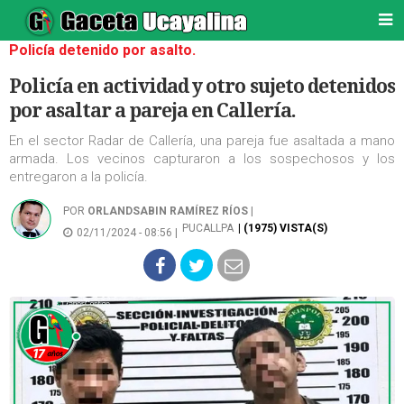
Policía detenido por asalto.
Policía en actividad y otro sujeto detenidos
por asaltar a pareja en Callería.
En el sector Radar de Callería, una pareja fue asaltada a mano
armada. Los vecinos capturaron a los sospechosos y los
entregaron a la policía.
POR
ORLANDSABIN RAMÍREZ RÍOS
|
PUCALLPA
| (1975) VISTA(S)
02/11/2024 - 08:56 |