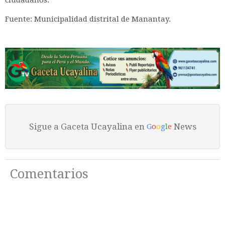
Fuente: Municipalidad distrital de Manantay.
Sigue a Gaceta Ucayalina en
News
G
o
o
g
l
e
Comentarios