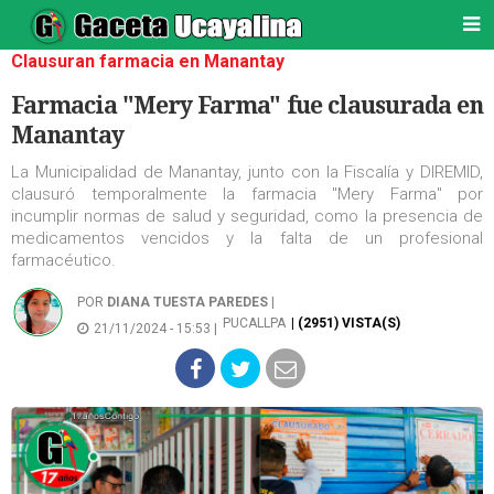
Clausuran farmacia en Manantay
Farmacia "Mery Farma" fue clausurada en
Manantay
La Municipalidad de Manantay, junto con la Fiscalía y DIREMID,
clausuró temporalmente la farmacia "Mery Farma" por
incumplir normas de salud y seguridad, como la presencia de
medicamentos vencidos y la falta de un profesional
farmacéutico.
POR
DIANA TUESTA PAREDES
|
PUCALLPA
| (2951) VISTA(S)
21/11/2024 - 15:53 |