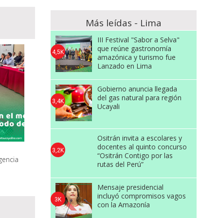
Más leídas - Lima
III Festival "Sabor a Selva"
que reúne gastronomía
4,5K
amazónica y turismo fue
Lanzado en Lima
Gobierno anuncia llegada
del gas natural para región
3,4K
Ucayali
Ositrán invita a escolares y
docentes al quinto concurso
3,2K
“Ositrán Contigo por las
gencia
rutas del Perú”
Mensaje presidencial
incluyó compromisos vagos
3K
con la Amazonía