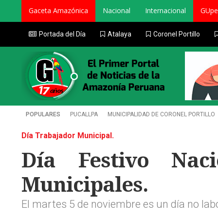
Gaceta Amazónica
Nacional
Internacional
GUpe
Portada del Día
Atalaya
Coronel Portillo
POPULARES
PUCALLPA
MUNICIPALIDAD DE CORONEL PORTILLO
Día Trabajador Municipal.
Día Festivo Naci
Municipales.
El martes 5 de noviembre es un día no labo