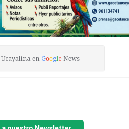
a Ucayalina en
G
o
o
g
l
e
News
 a nuestro Newsletter