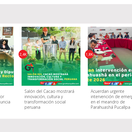
2,4K
1,8K
o
Salón del Cacao mostrará
Acuerdan urgente
or
innovación, cultura y
intervención de emer
nuncia
transformación social
en el meandro de
peruana
Parahuashá Pucallpa