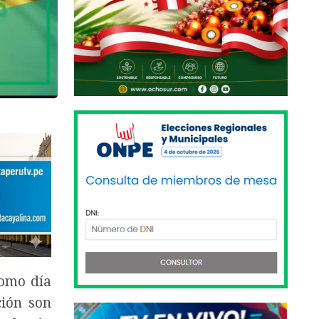
omo día
ción son