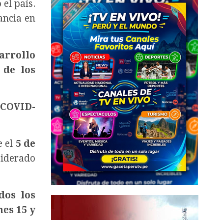
el país.
ancia en
sarrollo
 de los
l
COVID-
e el
5 de
siderado
dos los
nes 15 y