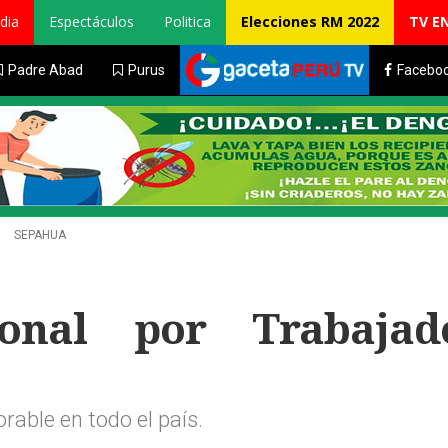
dia
Espectáculos
Politica
Elecciones RM 2022
TV E
Padre Abad
Purus
Facebo
SEPAHUA
onal por Trabajad
rable en todo el país.