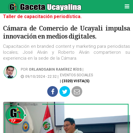
Taller de capacitación periodística.
Cámara de Comercio de Ucayali impulsa
innovación en medios digitales.
Capacitación en branded content y marketing para periodistas
locales; José Alván y Roberto Alván compartieron su
experiencia en la sede de la Cámara.
POR
ORLANDSABIN RAMÍREZ RÍOS
|
EVENTOS SOCIALES
09/10/2024 - 22:32 |
| (3320) VISTA(S)