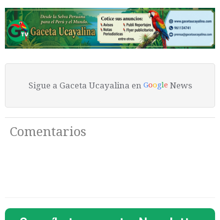
Sigue a Gaceta Ucayalina en
News
G
o
o
g
l
e
Comentarios