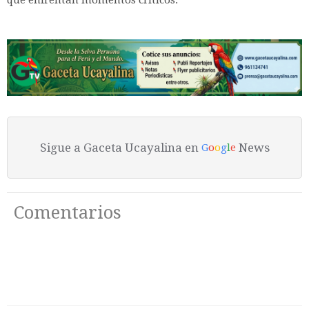
Sigue a Gaceta Ucayalina en
News
G
o
o
g
l
e
Comentarios