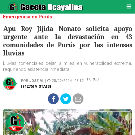
Emergencia en Purús
Apu Roy Jijida Nonato solicita apoyo
urgente ante la devastación en 43
comunidades de Purús por las intensas
lluvias
Lluvias torrenciales dejan a miles en vulnerabilidad extrema,
requiriendo asistencia inmediata.
PURUS
POR
JOSÉ M.
|
25/02/2024 - 08:12 |
| (4275) VISTA(S)