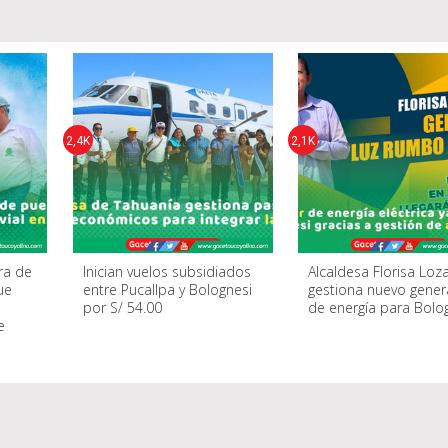
2,4K
2,1K
ra de
Inician vuelos subsidiados
Alcaldesa Florisa Loz
ue
entre Pucallpa y Bolognesi
gestiona nuevo gene
por S/ 54.00
de energía para Bolo
e