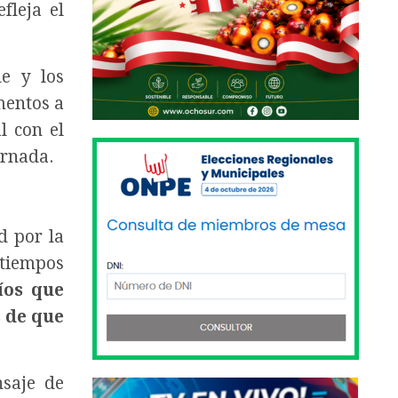
fleja el
de y los
mentos a
l con el
ornada.
d por la
 tiempos
íos que
 de que
nsaje de