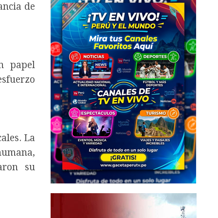
ancia de
un papel
esfuerzo
ales. La
 humana,
aron su