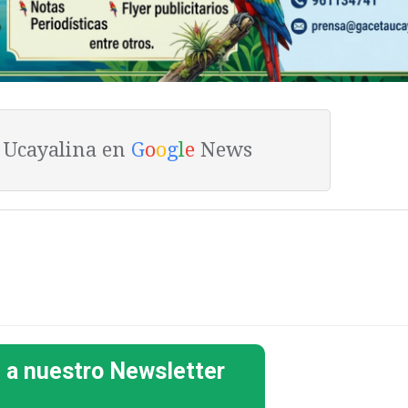
a Ucayalina en
G
o
o
g
l
e
News
 a nuestro Newsletter