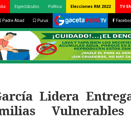
dia
Espectáculos
Politica
Elecciones RM 2022
TV E
Padre Abad
Purus
Facebo
arcía Lidera Entreg
ilias Vulnerable