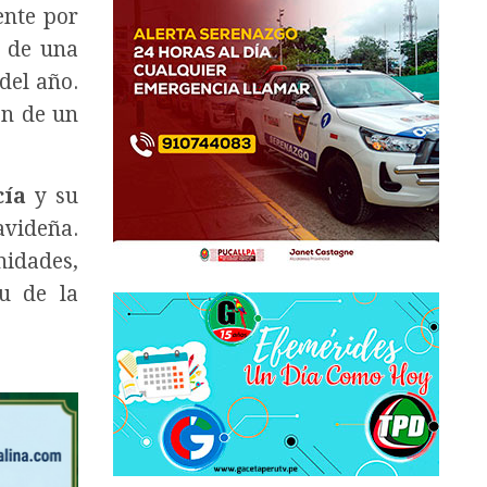
ente por
e de una
del año.
ón de un
cía
y su
avideña.
nidades,
tu de la