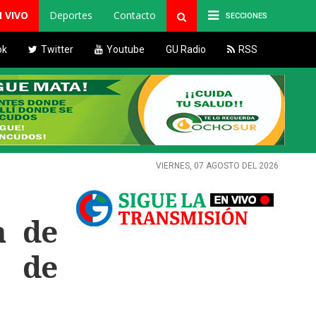
N VIVO
Deportes
Contacto
SECCIONES
ok
Twitter
Youtube
GU Radio
RSS
VIERNES, 07 AGOSTO DEL 2026
a de
s de