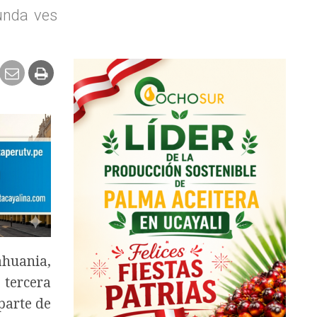
gunda ves
ahuania,
 tercera
parte de