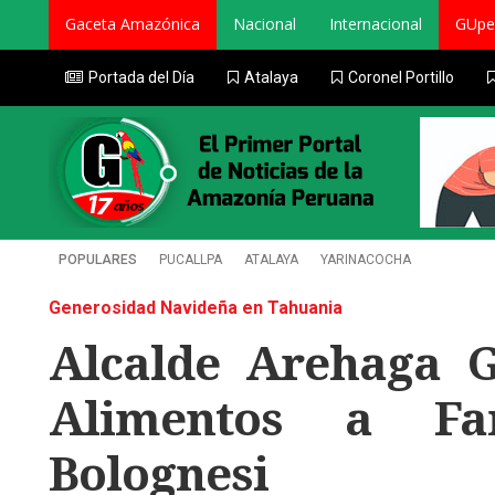
Gaceta Amazónica
Nacional
Internacional
GUpe
Portada del Día
Atalaya
Coronel Portillo
POPULARES
PUCALLPA
ATALAYA
YARINACOCHA
Generosidad Navideña en Tahuania
Alcalde Arehaga G
Alimentos a Fam
Bolognesi