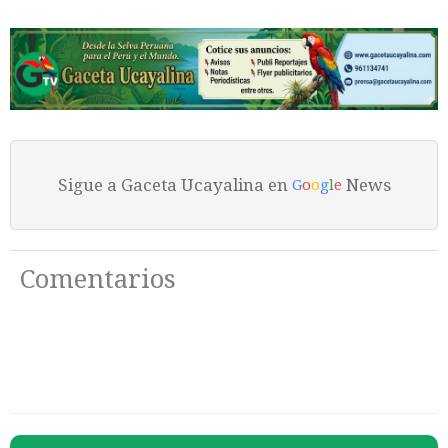
Sigue a Gaceta Ucayalina en
News
G
o
o
g
l
e
Comentarios