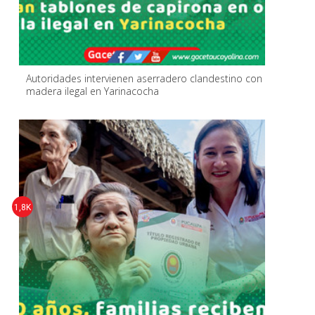
Autoridades intervienen aserradero clandestino con
madera ilegal en Yarinacocha
1,8K