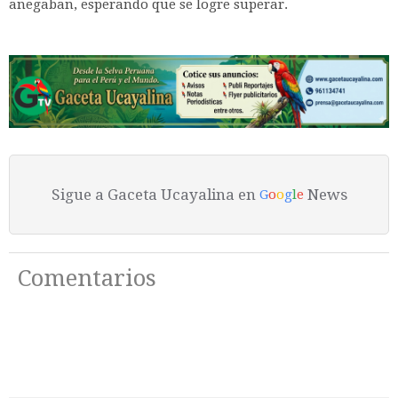
anegaban, esperando que se logre superar.
Sigue a Gaceta Ucayalina en
News
G
o
o
g
l
e
Comentarios