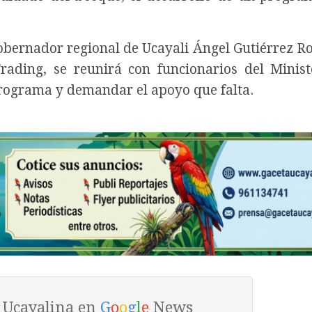
 gobernador regional de Ucayali Ángel Gutiérrez R
ading, se reunirá con funcionarios del Minist
programa y demandar el apoyo que falta.
a Ucayalina en
G
o
o
g
l
e
News