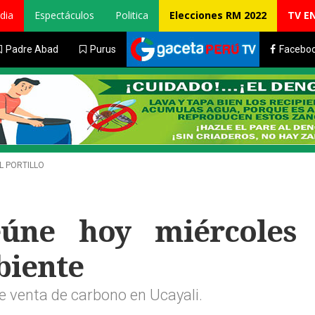
dia
Espectáculos
Politica
Elecciones RM 2022
TV E
Padre Abad
Purus
Facebo
L PORTILLO
úne hoy miércoles
biente
e venta de carbono en Ucayali.