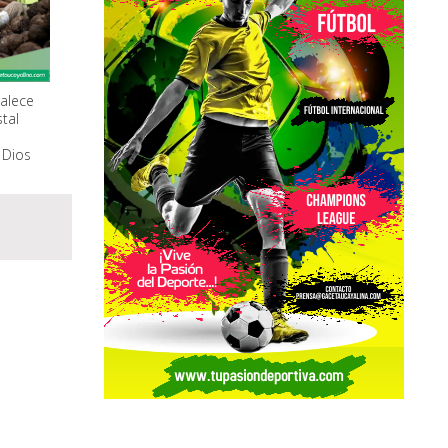
alece
stal
 Dios