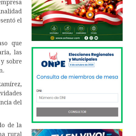
 empresa
inalidad
sentó el
aso que
ria, las
 y sobre
n.
Ramírez,
ividades
ncia del
do de la
ma rural