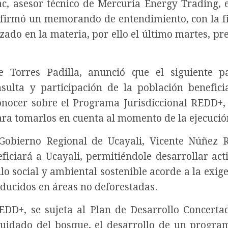
c, asesor técnico de Mercuria Energy Trading,
1, firmó un memorando de entendimiento, con la f
ado en la materia, por ello el último martes, pre
e Torres Padilla, anunció que el siguiente p
lta y participación de la población beneficia
onocer sobre el Programa Jurisdiccional REDD+,
ara tomarlos en cuenta al momento de la ejecució
Gobierno Regional de Ucayali, Vicente Núñez 
ciará a Ucayali, permitiéndole desarrollar act
lo social y ambiental sostenible acorde a la exige
ucidos en áreas no deforestadas.
EDD+, se sujeta al Plan de Desarrollo Concerta
cuidado del bosque, el desarrollo de un progra