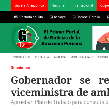
Gaceta Amazónica
Nacional
Internacional
GUpe
Portada del Día
Atalaya
Coronel Portillo
POPULARES
PUCALLPA
ATALAYA
MUNICIPALIDAD DE CORONE
Reuniones
Gobernador se re
viceministra de am
Aprueban Plan de Trabajo para consulta d