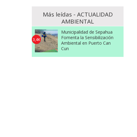
Más leídas - ACTUALIDAD
AMBIENTAL
Municipalidad de Sepahua
Fomenta la Sensibilización
3,4K
Ambiental en Puerto Can
Cun